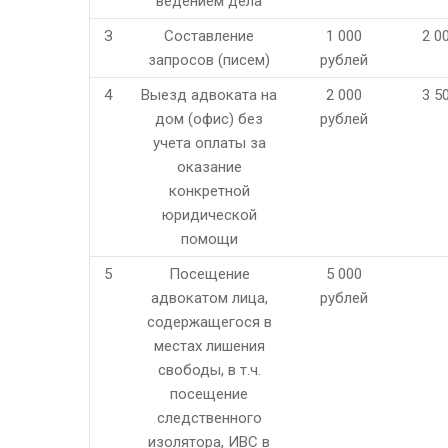
ведением дела
З
Составление
1 000
2 0
запросов (писем)
рублей
4
Выезд адвоката на
2 000
3 5
дом (офис) без
рублей
учета оплаты за
оказание
конкретной
юридической
помощи
5
Посещение
5 000
адвокатом лица,
рублей
содержащегося в
местах лишения
свободы, в т.ч.
посещение
следственного
изолятора, ИВС в