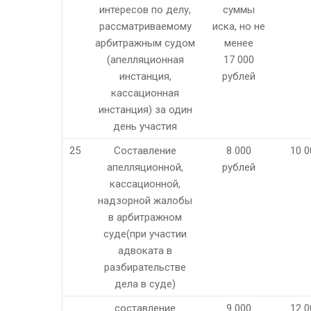
интересов по делу,
суммы
рассматриваемому
иска, но не
арбитражным судом
менее
(апелляционная
17 000
инстанция,
рублей
кассационная
инстанция) за один
день участия
25
Составление
8 000
10 0
апелляционной,
рублей
кассационной,
надзорной жалобы
в арбитражном
суде(при участии
адвоката в
разбирательстве
дела в суде)
составление
9 000
12 0