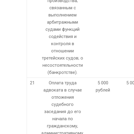
производства;
связанным с
выполнением
арбитражными
судами функций
содействия и
контроля в
отношении
третейских судов; о
несостоятельности
(банкротстве).
21
Оплата труда
5 000
5 0
адвоката в случае
рублей
отложения
судебного
заседания до его
начала по
гражданскому,
административному,