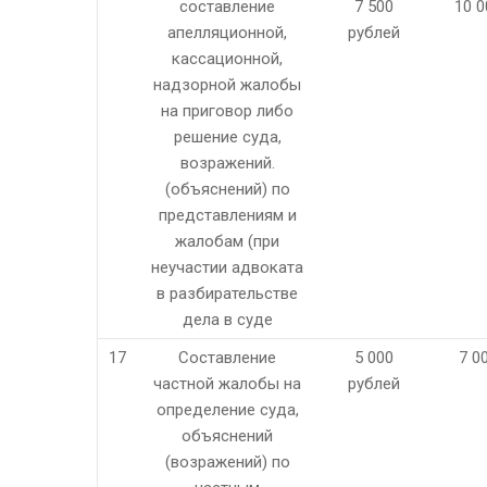
составление
7 500
10 0
апелляционной,
рублей
кассационной,
надзорной жалобы
на приговор либо
решение суда,
возражений.
(объяснений) по
представлениям и
жалобам (при
неучастии адвоката
в разбирательстве
дела в суде
17
Составление
5 000
7 0
частной жалобы на
рублей
определение суда,
объяснений
(возражений) по