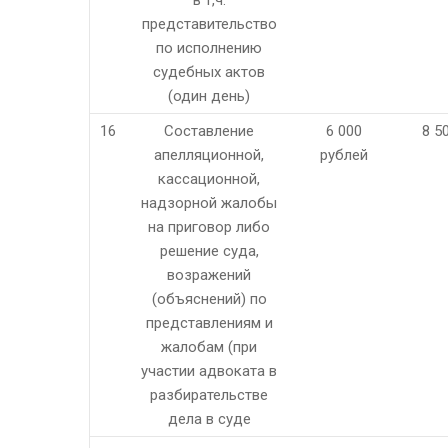
в т,ч.
представительство
по исполнению
судебных актов
(один день)
16
Составление
6 000
8 5
апелляционной,
рублей
кассационной,
надзорной жалобы
на приговор либо
решение суда,
возражений
(объяснений) по
представлениям и
жалобам (при
участии адвоката в
разбирательстве
дела в суде