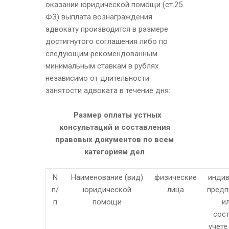
оказании юридической помощи (ст.25
ФЗ) выплата вознаграждения
адвокату производится в размере
достигнутого соглашения либо по
следующим рекомендованным
минимальным ставкам в рублях
независимо от длительности
занятости адвоката в течение дня:
Размер оплаты устных
консультаций и составления
правовых документов по всем
категориям дел
N
Наименование (вид)
физические
инди
п/
юридической
лица
предп
п
помощи
и
сос
учете