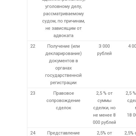
уголовному делу,
рассматриваемому
судом, по причинам,
не зависящим от
адвоката
22
Получение (или
З 000
4 0
декларирование)
рублей
документов в
органах
государственной
регистрации
23
Правовое
2,5 % от
2,5 
сопровождение
суммы
сдел
сделок
сделки, но
не менее 8
18 0
000 рублей
24
Представление
2,5% от
2,5% 