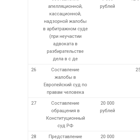
апелляционной,
рублей
кассационной,
надзорной жалобы
в арбитражном суде
(при неучастии
адвоката в
разбирательстве
дела в с де
26
Составление
2
жалобы в
Европейский суд по
правам человека
27
Составление
20 000
обращения в
рублей
Конституционный
суд РФ
28
Представление
20 000