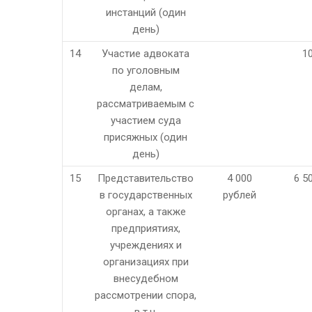
инстанций (один
день)
14
Участие адвоката
1
по уголовным
делам,
рассматриваемым с
участием суда
присяжных (один
день)
15
Представительство
4 000
6 5
в государственных
рублей
органах, а также
предприятиях,
учреждениях и
организациях при
внесудебном
рассмотрении спора,